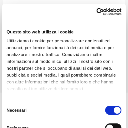
Valchiavenna
Piuro si trova in Valchiavenna, al confine con la
Svizzera, ed è nota per le Cascate dell’Acquafraggia e
Questo sito web utilizza i cookie
il Palazzo Vertemate Franchi, dimora rinascimentale
Utilizziamo i cookie per personalizzare contenuti ed
sopravvissuta alla frana del 1618. Da visitare il sito
annunci, per fornire funzionalità dei social media e per
archeologico di Belfort e la chiesa di San Martino ad
analizzare il nostro traffico. Condividiamo inoltre
Aurogo con affreschi del XI secolo. È punto di partenza
informazioni sul modo in cui utilizzi il nostro sito con i
nostri partner che si occupano di analisi dei dati web,
per escursioni verso Savogno e la Val di Lei.
pubblicità e social media, i quali potrebbero combinarle
con altre informazioni che hai fornito loro o che hanno
raccolto dal tuo utilizzo dei loro servizi.
Selezione
Il borgo è citato per la prima volta in un documento
Necessari
del
del 973 come Prore, termine che nelle testimonianze
consenso
successive si alterna con Plurium, che infine ebbe il
Preferenze