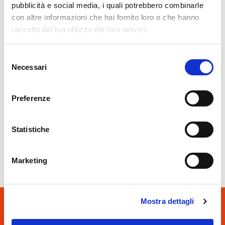
pubblicità e social media, i quali potrebbero combinarle
con altre informazioni che hai fornito loro o che hanno
raccolto dal tuo utilizzo dei loro servizi.
Selezione
Necessari
del
consenso
Caspoggio
Preferenze
ASD Caspoggio
Livigno
Statistiche
Aquagranda Livigno
Marketing
Mostra dettagli