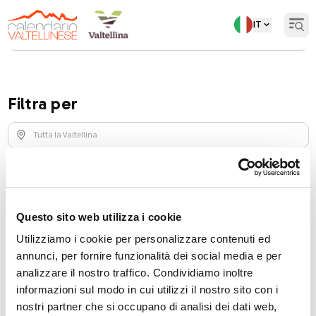
IT
Open
Torna indietro
Aziende
/
Centri sportivi benessere
Filtra per
CERCA
Categorie
Questo sito web utilizza i cookie
Bed &
Agriturismi
Aziende
Utilizziamo i cookie per personalizzare contenuti ed
1
Associazioni
7
breakfast
4
ristoranti
9
agricole
e alloggi
e bar
annunci, per fornire funzionalità dei social media e per
analizzare il nostro traffico. Condividiamo inoltre
informazioni sul modo in cui utilizzi il nostro sito con i
Centri sportivi e benessere
nostri partner che si occupano di analisi dei dati web,