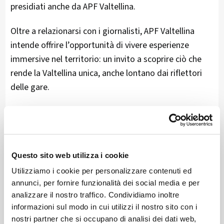
presidiati anche da APF Valtellina.
Oltre a relazionarsi con i giornalisti, APF Valtellina
intende offrire l’opportunità di vivere esperienze
immersive nel territorio: un invito a scoprire ciò che
rende la Valtellina unica, anche lontano dai riflettori
delle gare.
Sono previste due tipologie di tour. Quelli da due
giorni, a partire dal 22 gennaio e fruibili prima del 6
febbraio, da Milano verso più località valtellinesi,
ovvero le aree di Sondrio, Morbegno e Valchiavenna.
Questo sito web utilizza i cookie
Utilizziamo i cookie per personalizzare contenuti ed
Grazie alla collaborazione con la Camera di
annunci, per fornire funzionalità dei social media e per
Commercio Como-Lecco, è prevista anche una tappa
analizzare il nostro traffico. Condividiamo inoltre
sul Lago di Como, con l’obiettivo così di mostrare un
informazioni sul modo in cui utilizzi il nostro sito con i
territorio vicino e dal grande appeal internazionale.
nostri partner che si occupano di analisi dei dati web,