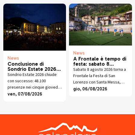
quartetto di sassofoni fino
all’omaggio a San Francesco
d’Assisi.
News
News
A Frontale è tempo di
festa: sabato 8
Conclusione di
agosto torna la
Sondrio Estate 2026:
Sabato 8 agosto 2026 torna a
tradizionale festa
Grandi esibizioni e
Sondrio Estate 2026 chiude
Frontale la Festa di San
patronale di San
presenze in crescita
con successo: 48.100
Lorenzo con Santa Messa,
Lorenzo
presenze nei cinque giovedì
torneo di pallavolo, cucina
gio, 06/08/2026
di luglio tra musica, visite
ven, 07/08/2026
valtellinese, giochi e musica
guidate, trekking, mercatini e
dal vivo.
piano libero.