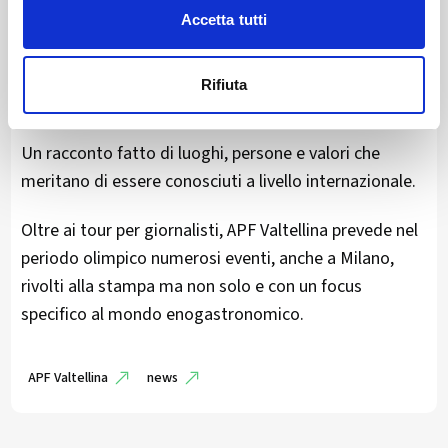
lungo periodo: utilizzare l’evento olimpico per
Accetta tutti
costruire una narrazione duratura della Valtellina,
capace di attrarre visitatori anche dopo la fine dei
Rifiuta
Giochi.
Un racconto fatto di luoghi, persone e valori che
meritano di essere conosciuti a livello internazionale.
Oltre ai tour per giornalisti, APF Valtellina prevede nel
periodo olimpico numerosi eventi, anche a Milano,
rivolti alla stampa ma non solo e con un focus
specifico al mondo enogastronomico.
APF Valtellina
news