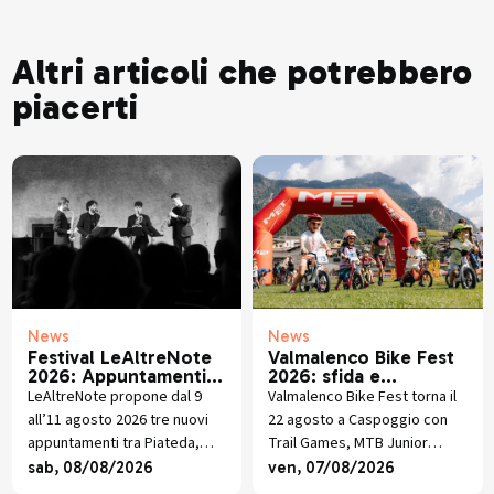
Altri articoli che potrebbero
piacerti
News
News
Festival LeAltreNote
Valmalenco Bike Fest
2026: Appuntamenti 9
2026: sfida e
- 11 agosto
divertimento in MTB
LeAltreNote propone dal 9
Valmalenco Bike Fest torna il
all’11 agosto 2026 tre nuovi
22 agosto a Caspoggio con
appuntamenti tra Piateda,
Trail Games, MTB Junior
Bormio e Lanzada, dalla
Race, street food alpino,
sab, 08/08/2026
ven, 07/08/2026
musica napoletana al
premiazioni e musica dal vivo.