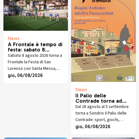
News
A Frontale è tempo di
festa: sabato 8
agosto torna la
Sabato 8 agosto 2026 torna a
tradizionale festa
Frontale la Festa di San
patronale di San
Lorenzo con Santa Messa,
Lorenzo
torneo di pallavolo, cucina
gio, 06/08/2026
valtellinese, giochi e musica
dal vivo.
News
Il Palio delle
Contrade torna ad
animare Sondrio
Dal 28 agosto al 5 settembre
torna a Sondrio il Palio delle
Contrade: sport, giochi,
socialità e sfide in Piazza
gio, 06/08/2026
Garibaldi per la 64esima