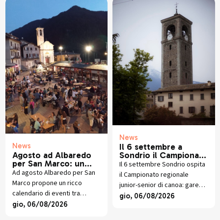
edizione.
News
News
Il 6 settembre a
Agosto ad Albaredo
Sondrio il Campionato
per San Marco: un
Regionale di Canoa
Il 6 settembre Sondrio ospita
mese di eventi tra
Ad agosto Albaredo per San
il Campionato regionale
musica, natura,
Marco propone un ricco
junior-senior di canoa: gare
cinema, magia e
calendario di eventi tra
sprint sull'Adda davanti al
gio, 06/08/2026
tradizioni
musica, magia, cinema,
gio, 06/08/2026
Parco Bartesaghi con atleti di
tradizioni, natura e
tutte le categorie.