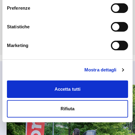
Facebook & Instagram: @Sondalo_Tourism
Preferenze
www.sondaloturismo.it
Statistiche
Sondalo
APT Sondalo
news
Marketing
Mostra dettagli
Accetta tutti
Rifiuta