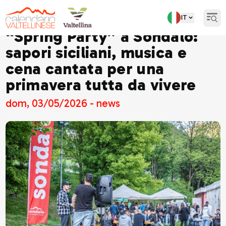
IT
Open
“Spring Party” a Sondalo:
sapori siciliani, musica e
cena cantata per una
primavera tutta da vivere
dom, 03/05/2026 - news