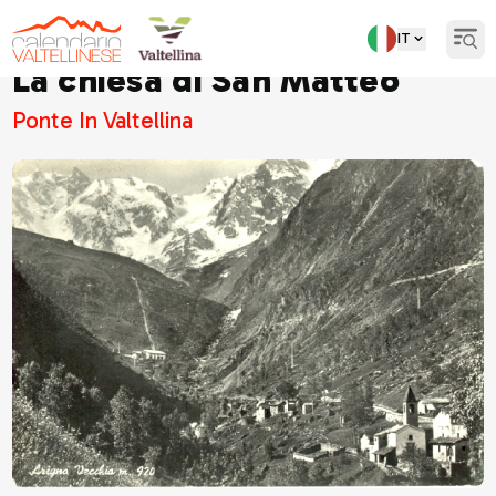
IT
Open
La chiesa di San Matteo
Ponte In Valtellina