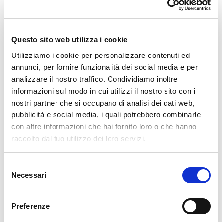
🌄 Un luogo oggi in rovina
Oggi restano in piedi solo:
Questo sito web utilizza i cookie
Alcuni muri perimetrali
Utilizziamo i cookie per personalizzare contenuti ed
annunci, per fornire funzionalità dei social media e per
Una porzione della volta a crociera
analizzare il nostro traffico. Condividiamo inoltre
informazioni sul modo in cui utilizzi il nostro sito con i
Il campanile, ben visibile nella valle
nostri partner che si occupano di analisi dei dati web,
pubblicità e social media, i quali potrebbero combinarle
con altre informazioni che hai fornito loro o che hanno
L’abbandono e la vegetazione hanno trasformato
raccolto dal tuo utilizzo dei loro servizi.
questo edificio in un luogo carico di atmosfera
malinconica, dove la decadenza architettonica si
Selezione
fonde con il paesaggio.
Necessari
del
consenso
🧭 Come arrivare
Preferenze