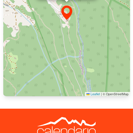
Leaflet
|
© OpenStreetMap