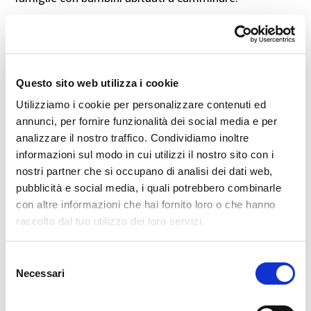
🌦️ Quando andare e cosa aspettarsi
La Val Codera è accessibile in ogni stagione, ma il
Questo sito web utilizza i cookie
periodo migliore per l’escursione è da aprile a ottobre,
Utilizziamo i cookie per personalizzare contenuti ed
quando il clima è più favorevole e il sentiero libero da
annunci, per fornire funzionalità dei social media e per
neve e ghiaccio.
analizzare il nostro traffico. Condividiamo inoltre
informazioni sul modo in cui utilizzi il nostro sito con i
In inverno, con la neve, il sentiero diventa più
nostri partner che si occupano di analisi dei dati web,
impegnativo e adatto solo a escursionisti esperti.
pubblicità e social media, i quali potrebbero combinarle
con altre informazioni che hai fornito loro o che hanno
🕰️ Orari del museo:
raccolto dal tuo utilizzo dei loro servizi.
Aperto tutti i giorni dalle 8:00 alle 18:00
Selezione
Necessari
del
Aperture serali in occasione della “Salita al
consenso
Plenilunio”