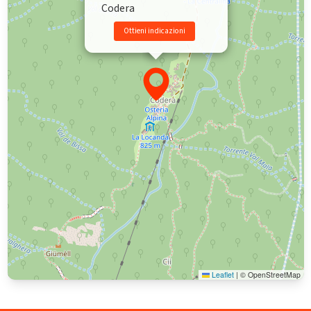
Codera
Ottieni indicazioni
Leaflet
|
© OpenStreetMap