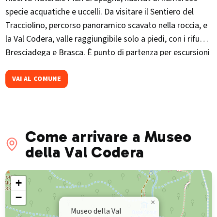
specie acquatiche e uccelli. Da visitare il Sentiero del
Tracciolino, percorso panoramico scavato nella roccia, e
la Val Codera, valle raggiungibile solo a piedi, con i rifugi
Bresciadega e Brasca. È punto di partenza per escursioni
verso il Tempietto di San Fedelino e la Valle dei Ratti.
Ogni giugno ospita "Passteggiando", passeggiata
VAI AL COMUNE
enogastronomica di 10 km tra natura e sapori locali
lungo il lago e la Riserva Pian di Spagna.
Come arrivare a Museo
della Val Codera
+
−
×
Museo della Val