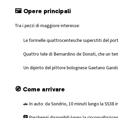
🖼️ Opere principali
Tra i pezzi di maggiore interesse:
Le formelle quattrocentesche superstiti del port
Quattro tele di Bernardino de Donati, che un t
Un dipinto del pittore bolognese Gaetano Gandol
🧭 Come arrivare
🚗 In auto: da Sondrio, 10 minuti lungo la SS38 i
🅿️ Parcheggi disponibili lungo la circonvallazione