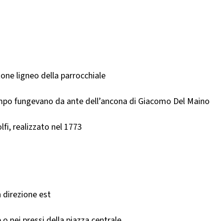
one ligneo della parrocchiale
empo fungevano da ante dell’ancona di Giacomo Del Maino
fi, realizzato nel 1773
n direzione est
 o nei pressi della piazza centrale