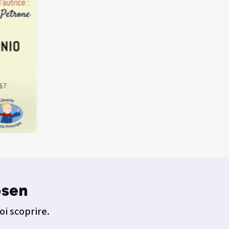
osen
oi scoprire.