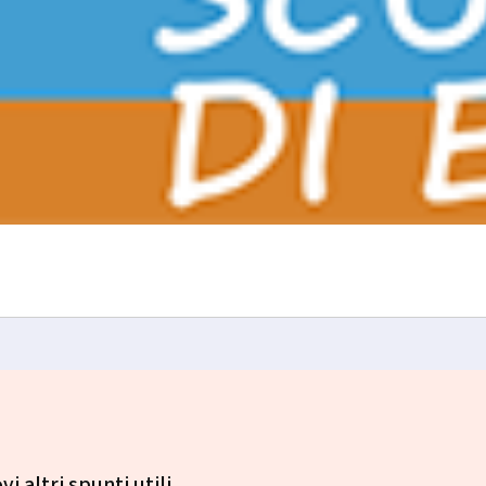
i altri spunti utili.