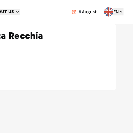
8
August
EN
OUT US
ta Recchia