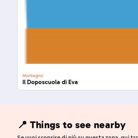
Morbegno
Il Doposcuola di Eva
📍 Things to see nearby
Se vuoi scoprire di più su questa zona, qui trov