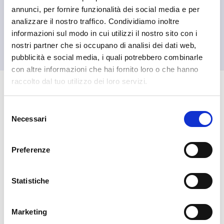
annunci, per fornire funzionalità dei social media e per
analizzare il nostro traffico. Condividiamo inoltre
informazioni sul modo in cui utilizzi il nostro sito con i
nostri partner che si occupano di analisi dei dati web,
pubblicità e social media, i quali potrebbero combinarle
con altre informazioni che hai fornito loro o che hanno
raccolto dal tuo utilizzo dei loro servizi.
🏘️ Scopri il comune di
Selezione
Necessari
del
Colorina
consenso
Preferenze
Statistiche
Marketing