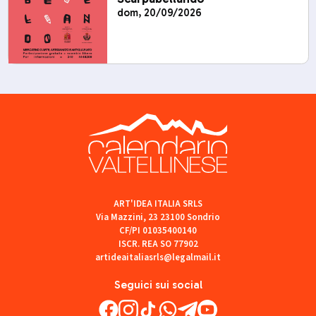
dom, 20/09/2026
ART'IDEA ITALIA SRLS
Via Mazzini, 23 23100 Sondrio
CF/PI 01035400140
ISCR. REA SO 77902
artideaitaliasrls@legalmail.it
Seguici sui social