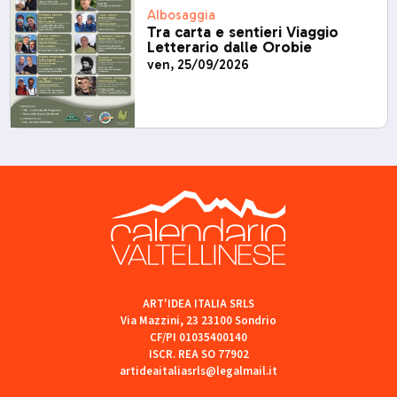
Albosaggia
Tra carta e sentieri Viaggio
Letterario dalle Orobie
ven, 25/09/2026
ART'IDEA ITALIA SRLS
Via Mazzini, 23 23100 Sondrio
CF/PI 01035400140
ISCR. REA SO 77902
artideaitaliasrls@legalmail.it