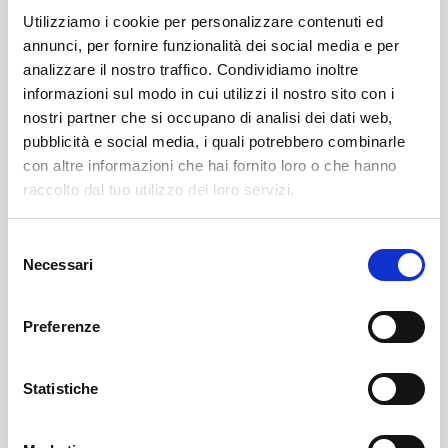
al limite (una nuova versione del progetto) al Teatro
Utilizziamo i cookie per personalizzare contenuti ed
San Materno di Ascona. È stata artista associata del
annunci, per fornire funzionalità dei social media e per
programma Extra Time Plus 2023-2024, durante il quale
analizzare il nostro traffico. Condividiamo inoltre
ha sviluppato la creazione Bi-tà, messa in scena al far°
informazioni sul modo in cui utilizzi il nostro sito con i
Festival, SüdPol Lucerna, FIT Festival Lugano, DAS
nostri partner che si occupano di analisi dei dati web,
pubblicità e social media, i quali potrebbero combinarle
Bologna, Spazio Elle Locarno e Les Culturelles all’EPFL.
con altre informazioni che hai fornito loro o che hanno
raccolto dal tuo utilizzo dei loro servizi.
Workshop
Sabato
10 gennaio 2026 ore 10-12.30
, laboratorio con
Selezione
Bianca Berger
Necessari
del
Al Crott, Poschiavo
consenso
Preferenze
Presentazione
Sabato
17 gennaio 2026 ore 17,
prova aperta,
Statistiche
presentazione work in progress
Al Crott, Poschiavo