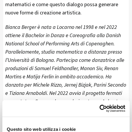
matematici e come questo dialogo possa generare
nuove forme di creazione artistica.
Bianca Berger è nata a Locarno nel 1998 e nel 2022
ottiene il Bachelor in Danza e Coreografia alla Danish
National School of Performing Arts di Copenaghen.
Parallelamente, studia matematica a distanza presso
l’Università di Bologna. Partecipa come danzatrice alle
produzioni di Samuel Feldhandler, Manon Siv, Renan
Martins e Matija Ferlin in ambito accademico. Ha
danzato per Michele Rizzo, Jernej Bizjak, Parini Secondo
e Tiziana Arnaboldi. Nel 2022 avvia il progetto fermati
presentata a Copenaghen e selezionata per Aabent
Lab a Roskilde (DK), la Vetrina della giovane danza
d’autore eXtra a Ravenna (IT) e InciDanse a Friburgo
(CH). A settembre 2024 presenta in anteprima fermati
Questo sito web utilizza i cookie