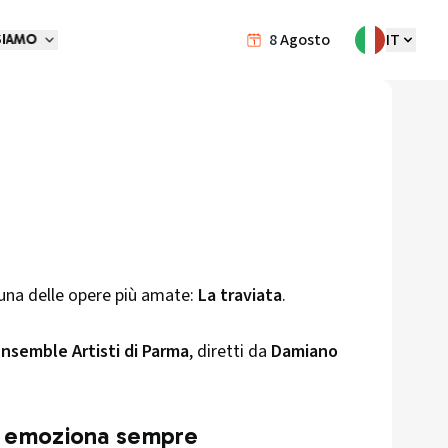
8
Agosto
IT
SIAMO
una delle opere più amate:
La traviata
.
Ensemble Artisti di Parma
, diretti da
Damiano
he emoziona sempre