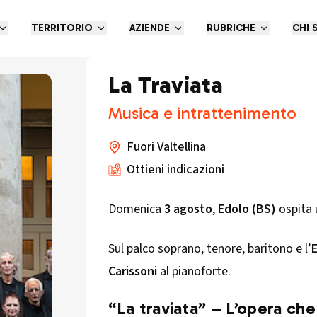
TERRITORIO
AZIENDE
RUBRICHE
CHI 
La Traviata
Musica e intrattenimento
Fuori Valtellina
Ottieni indicazioni
Domenica
3 agosto
,
Edolo (BS)
ospita 
Sul palco soprano, tenore, baritono e l’
Carissoni
al pianoforte.
“La traviata” – L’opera c