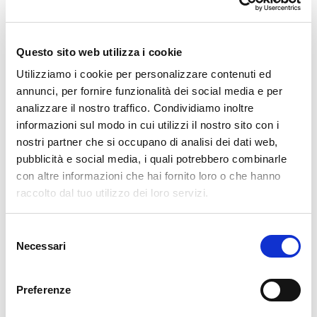
🏘️ Scopri il comune di Faedo
Questo sito web utilizza i cookie
Utilizziamo i cookie per personalizzare contenuti ed
annunci, per fornire funzionalità dei social media e per
analizzare il nostro traffico. Condividiamo inoltre
informazioni sul modo in cui utilizzi il nostro sito con i
nostri partner che si occupano di analisi dei dati web,
pubblicità e social media, i quali potrebbero combinarle
con altre informazioni che hai fornito loro o che hanno
raccolto dal tuo utilizzo dei loro servizi.
Selezione
Necessari
del
consenso
Preferenze
Faedo Valtellino si trova in Media Valtellina, sopra