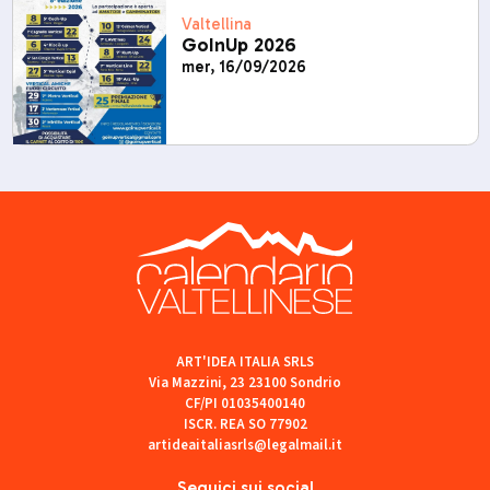
Valtellina
GoInUp 2026
mer, 16/09/2026
ART'IDEA ITALIA SRLS
Via Mazzini, 23 23100 Sondrio
CF/PI 01035400140
ISCR. REA SO 77902
artideaitaliasrls@legalmail.it
Seguici sui social