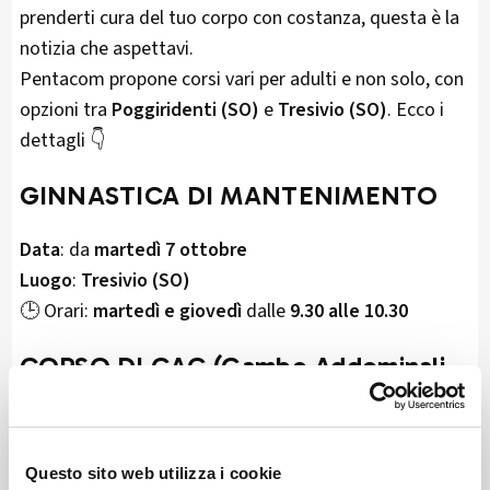
prenderti cura del tuo corpo con costanza, questa è la
notizia che aspettavi.
Pentacom propone corsi vari per adulti e non solo, con
opzioni tra
Poggiridenti (SO)
e
Tresivio (SO)
. Ecco i
dettagli 👇
GINNASTICA DI MANTENIMENTO
Data
: da
martedì 7 ottobre
Luogo
:
Tresivio (SO)
🕒 Orari:
martedì e giovedì
dalle
9.30 alle 10.30
CORSO DI GAG (Gambe Addominali
Glutei)
Data
: da
lunedì 6 ottobre
Questo sito web utilizza i cookie
Luogo
:
Palestra di Poggiridenti (SO)