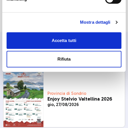
📞
Giovanni Moretti
: 348 3123374
Mostra dettagli
Accetta tutti
Altri eventi in programma in
questi giorni
Rifiuta
Provincia di Sondrio
Enjoy Stelvio Valtellina 2026
gio, 27/08/2026