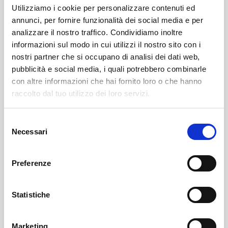
🕒 Orari:
lunedì e mercoledì
, dalle
20.00 alle 21.00
Utilizziamo i cookie per personalizzare contenuti ed
annunci, per fornire funzionalità dei social media e per
PILATES
analizzare il nostro traffico. Condividiamo inoltre
informazioni sul modo in cui utilizzi il nostro sito con i
nostri partner che si occupano di analisi dei dati web,
Data
: da
lunedì 6 ottobre
pubblicità e social media, i quali potrebbero combinarle
🕒 Orari:
lunedì e giovedì
, dalle
20.30 alle 21.30
con altre informazioni che hai fornito loro o che hanno
raccolto dal tuo utilizzo dei loro servizi.
TAIJI QUAN
Selezione
Data
: da
mercoledì 8 ottobre
Necessari
del
Luogo
:
Poggiridenti (SO)
consenso
🕒 Orario:
mercoledì
dalle
18.30 alle 20.00
Preferenze
Tutti i corsi sono attivati solo al raggiungimento di
almeno 10 iscritti
.
Statistiche
Per info e iscrizioni, contatta:
📞
Eugenio Formolli
: 346 2178583
Marketing