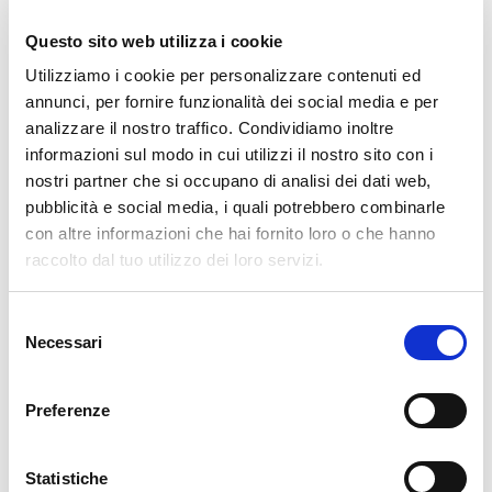
Questo sito web utilizza i cookie
Utilizziamo i cookie per personalizzare contenuti ed
annunci, per fornire funzionalità dei social media e per
analizzare il nostro traffico. Condividiamo inoltre
informazioni sul modo in cui utilizzi il nostro sito con i
nostri partner che si occupano di analisi dei dati web,
pubblicità e social media, i quali potrebbero combinarle
con altre informazioni che hai fornito loro o che hanno
raccolto dal tuo utilizzo dei loro servizi.
Selezione
Necessari
del
consenso
Bema si trova sopra Morbegno, su un terrazzo
Preferenze
soleggiato nel Parco delle Orobie Valtellinesi. È punto di
partenza per escursioni verso il Pizzo Berro e sentieri che
Statistiche