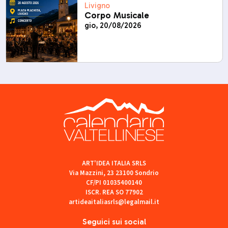
Livigno
Corpo Musicale
gio, 20/08/2026
ART'IDEA ITALIA SRLS
Via Mazzini, 23 23100 Sondrio
CF/PI 01035400140
ISCR. REA SO 77902
artideaitaliasrls@legalmail.it
Seguici sui social