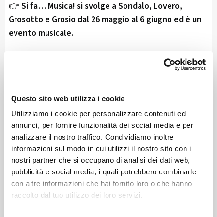
👉
Si fa… Musica! si svolge a Sondalo, Lovero,
Grosotto e Grosio dal 26 maggio al 6 giugno ed è un
evento musicale.
Una rassegna musicale con appuntamenti in diversi
comuni dell’Alta Valtellina.
Gli incontri vedono la partecipazione straordinaria della
neonata Banda di Istituto.
Questo sito web utilizza i cookie
Utilizziamo i cookie per personalizzare contenuti ed
Programma
annunci, per fornire funzionalità dei social media e per
26 maggio, ore 20.30: Sondalo, Tensostruttura.
analizzare il nostro traffico. Condividiamo inoltre
27 maggio, ore 20.30: Lovero, Spazio Cultura.
informazioni sul modo in cui utilizzi il nostro sito con i
29 maggio, ore 20.30: Grosotto, campetto oratorio.
nostri partner che si occupano di analisi dei dati web,
pubblicità e social media, i quali potrebbero combinarle
6 giugno, ore 17.30: Grosio, Villa Visconti.
con altre informazioni che hai fornito loro o che hanno
raccolto dal tuo utilizzo dei loro servizi.
Informazioni utili
Evento musicale diffuso con tappe in più località del