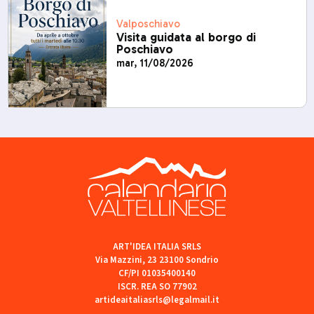
Valposchiavo
Visita guidata al borgo di
Poschiavo
mar, 11/08/2026
ART'IDEA ITALIA SRLS
Via Mazzini, 23 23100 Sondrio
CF/PI 01035400140
ISCR. REA SO 77902
artideaitaliasrls@legalmail.it