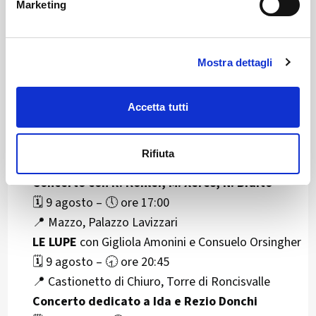
Coro “Ad Artem”
Marketing
🗓️ 3 agosto – 🕣 ore 20:45
📍 Teglio, Chiesa S. Eufemia
Concerto
Mostra dettagli
🗓️ 3 agosto – 🕘 ore 21:00
📍 Aprica, Sala Congressi
Accetta tutti
LE LUPE
con Gigliola Amonini e Consuelo Orsingher
🗓️ 8 agosto – 🕣 ore 20:45
Rifiuta
📍 Tovo S. Agata, Casa Canali
Concerto con R. Kohler, M. Xeres, N. Braito
🗓️ 9 agosto – 🕔 ore 17:00
📍 Mazzo, Palazzo Lavizzari
LE LUPE
con Gigliola Amonini e Consuelo Orsingher
🗓️ 9 agosto – 🕣 ore 20:45
📍 Castionetto di Chiuro, Torre di Roncisvalle
Concerto dedicato a Ida e Rezio Donchi