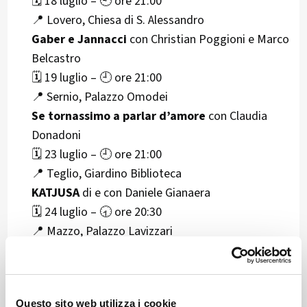
🗓️ 18 luglio – 🕘 ore 21:00
📍 Lovero, Chiesa di S. Alessandro
Gaber e Jannacci
con Christian Poggioni e Marco
Belcastro
🗓️ 19 luglio – 🕘 ore 21:00
📍 Sernio, Palazzo Omodei
Se tornassimo a parlar d’amore
con Claudia
Donadoni
🗓️ 23 luglio – 🕘 ore 21:00
📍 Teglio, Giardino Biblioteca
KATJUSA
di e con Daniele Gianaera
🗓️ 24 luglio – 🕣 ore 20:30
📍 Mazzo, Palazzo Lavizzari
NUOVO ORIZZONTE
con Alessandra Donati
🗓️ 25 luglio – 🕘 ore 21:00
📍 Mazzo, Palazzo Lavizzari
Questo sito web utilizza i cookie