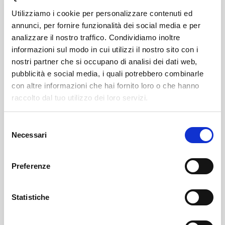
Cecilia e le leggende del mare
🗓️ 26 luglio – 🕘 ore 21:00
Utilizziamo i cookie per personalizzare contenuti ed
annunci, per fornire funzionalità dei social media e per
📍 Mazzo, Palazzo Lavizzari
analizzare il nostro traffico. Condividiamo inoltre
Serata documentario
a cura di Maurizio Gianola
informazioni sul modo in cui utilizzi il nostro sito con i
🗓️ 28 luglio – 🕘 ore 21:00
nostri partner che si occupano di analisi dei dati web,
📍 Teglio, Biblioteca Comunale
pubblicità e social media, i quali potrebbero combinarle
Notte Tempo
– con Maurizio Zucchi e Pietro De
con altre informazioni che hai fornito loro o che hanno
Nova
raccolto dal tuo utilizzo dei loro servizi.
🗓️ 30 luglio – 🕘 ore 21:00
Selezione
📍 Mazzo, Palazzo Lavizzari
Necessari
del
Tradimenti
– con Christian Poggioni
consenso
🗓️ 31 luglio – 🕘 ore 21:00
Preferenze
📍 Chiuro, Auditorium
Statistiche
📅
AGOSTO 2025