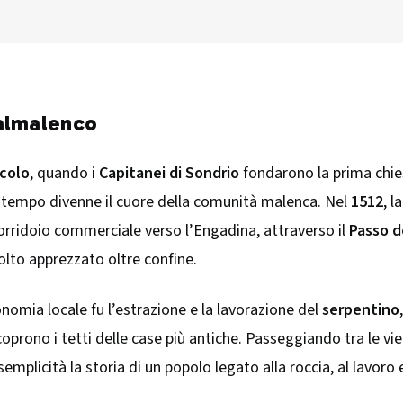
Valmalenco
ecolo
, quando i
Capitanei di Sondrio
fondarono la prima chies
nel tempo divenne il cuore della comunità malenca. Nel
1512
, l
rridoio commerciale verso l’Engadina, attraverso il
Passo d
molto apprezzato oltre confine.
onomia locale fu l’estrazione e la lavorazione del
serpentino
coprono i tetti delle case più antiche. Passeggiando tra le vi
emplicità la storia di un popolo legato alla roccia, al lavoro