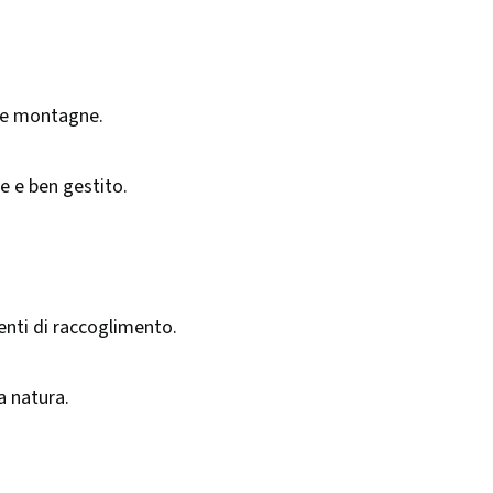
lle montagne.​
 e ben gestito.​
ti di raccoglimento.​
 natura.​