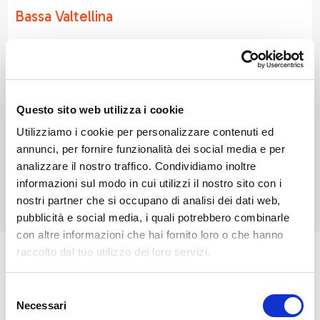
Bassa Valtellina
Gerola Alta si trova in Val Gerola, a 1.050 metri di
altitudine, tra le Alpi Orobie.Da visitare la chiesa di San
Bartolomeo, l'Ecomuseo della Valgerola e il Museo
Questo sito web utilizza i cookie
"La nostra storia". È punto di partenza per escursioni
Utilizziamo i cookie per personalizzare contenuti ed
al Lago di Pescegallo e al Rifugio Salmurano. Ogni
annunci, per fornire funzionalità dei social media e per
settembre ospita la Sagra del Bitto, dedicata al
analizzare il nostro traffico. Condividiamo inoltre
celebre formaggio locale.​
informazioni sul modo in cui utilizzi il nostro sito con i
nostri partner che si occupano di analisi dei dati web,
pubblicità e social media, i quali potrebbero combinarle
con altre informazioni che hai fornito loro o che hanno
raccolto dal tuo utilizzo dei loro servizi.
Gerola Alta è l'ultimo comune della Valgerola. Situato
a 1053 m., oltre a Gerola (Piazza) numerose sono le
Selezione
Necessari
del
frazioni che si addentrano nella parte alta della valle: