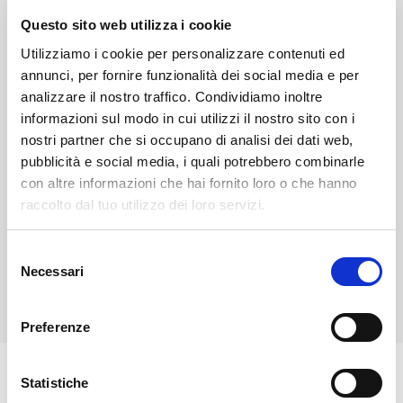
Valchiavenna
Questo sito web utilizza i cookie
Utilizziamo i cookie per personalizzare contenuti ed
Samolaco si trova in Valchiavenna, tra il Lago di
annunci, per fornire funzionalità dei social media e per
Mezzola e le pendici del Monte Berlinghera, ed è noto
analizzare il nostro traffico. Condividiamo inoltre
informazioni sul modo in cui utilizzi il nostro sito con i
per le sue frazioni sparse e la natura incontaminata.
nostri partner che si occupano di analisi dei dati web,
Da visitare la chiesa di San Giovanni all'Archetto e
pubblicità e social media, i quali potrebbero combinarle
l'oratorio di San Fedele, raggiungibile attraverso la Via
con altre informazioni che hai fornito loro o che hanno
Francisca. È punto di partenza per escursioni verso la
raccolto dal tuo utilizzo dei loro servizi.
cascata di Samolaco e i sentieri della Val dei
Ratti.Ogni estate ospita la Festa del Paese a Era, con
Selezione
musica, gastronomia e tradizioni locali.​
Necessari
del
consenso
Preferenze
Statistiche
ll Comune di Samolaco si trova in Provincia di Sondrio,