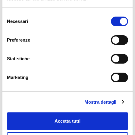
Castione Andevenno
G.R. Tendaggi
Selezione
Necessari
del
consenso
Preferenze
Livigno
Graficando
Statistiche
Marketing
Morbegno
Il Doposcuola di Eva
Mostra dettagli
Accetta tutti