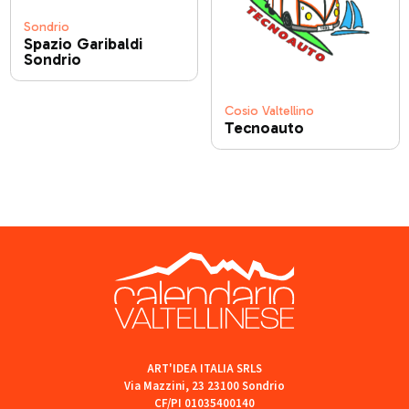
Sondrio
Spazio Garibaldi
Sondrio
Cosio Valtellino
Tecnoauto
ART'IDEA ITALIA SRLS
Via Mazzini, 23 23100 Sondrio
CF/PI 01035400140