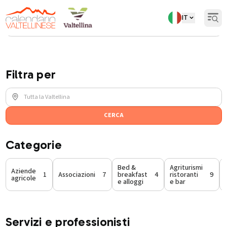
IT
Open
Torna indietro
Aziende
/
Servizi professionisti
Filtra per
CERCA
Categorie
Bed &
Agriturismi
Aziende
1
Associazioni
7
breakfast
4
ristoranti
9
agricole
e alloggi
e bar
Servizi e professionisti