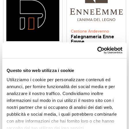
Castione Andevenno
Falegnameria Enne
Emme
Sondrio
Dijiti digital agency
Questo sito web utilizza i cookie
Utilizziamo i cookie per personalizzare contenuti ed
annunci, per fornire funzionalità dei social media e per
analizzare il nostro traffico. Condividiamo inoltre
informazioni sul modo in cui utilizzi il nostro sito con i
Sondrio
Farmacia Carbone
nostri partner che si occupano di analisi dei dati web,
pubblicità e social media, i quali potrebbero combinarle
con altre informazioni che hai fornito loro o che hanno
raccolto dal tuo utilizzo dei loro servizi.