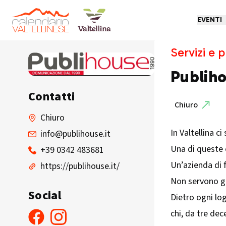
EVENTI
Servizi e p
Publih
Contatti
Chiuro
Chiuro
In Valtellina c
info@publihouse.it
Una di queste 
+39 0342 483681
Un’azienda di 
https://publihouse.it/
Non servono gr
Social
Dietro ogni log
chi, da tre dec