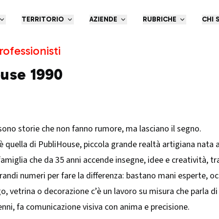
TERRITORIO
AZIENDE
RUBRICHE
CHI 
rofessionisti
ouse 1990
i sono storie che non fanno rumore, ma lasciano il segno.
è quella di PubliHouse, piccola grande realtà artigiana nata 
famiglia che da 35 anni accende insegne, idee e creatività, t
andi numeri per fare la differenza: bastano mani esperte, oc
o, vetrina o decorazione c’è un lavoro su misura che parla di 
enni, fa comunicazione visiva con anima e precisione.