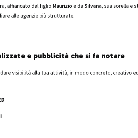
a, affiancato dal figlio
Maurizio
e da
Silvana
, sua sorella e s
diare alle agenzie più strutturate.
lizzate e pubblicità che si fa notare
dare visibilità alla tua attività, in modo concreto, creativo e
ED
i