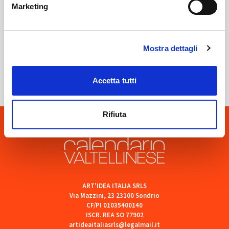
Marketing
Mostra dettagli
Sondrio
SOF Società Onoranze Funebri
Accetta tutti
Rifiuta
ART'IDEA ITALIA SRLS
Via Mazzini, 23 23100 Sondrio
CF/PI 01035400140
ISCR. REA SO 77902
artideaitaliasrls@legalmail.it