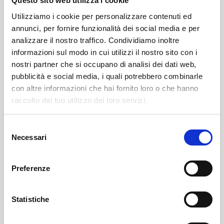
Questo sito web utilizza i cookie
Utilizziamo i cookie per personalizzare contenuti ed
annunci, per fornire funzionalità dei social media e per
analizzare il nostro traffico. Condividiamo inoltre
informazioni sul modo in cui utilizzi il nostro sito con i
nostri partner che si occupano di analisi dei dati web,
pubblicità e social media, i quali potrebbero combinarle
con altre informazioni che hai fornito loro o che hanno
raccolto dal tuo utilizzo dei loro servizi.
Leggi il necrologio qui:
Selezione
https://www.onoranzefunebrisof.it/memorials/albina-
Necessari
del
menesatti-ved-proh/
consenso
Preferenze
Sondrio
SOF Società Onoranze Funebri
Necrologi
Statistiche