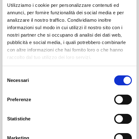
Utilizziamo i cookie per personalizzare contenuti ed
annunci, per fornire funzionalità dei social media e per
analizzare il nostro traffico. Condividiamo inoltre
informazioni sul modo in cui utilizzi il nostro sito con i
nostri partner che si occupano di analisi dei dati web,
pubblicità e social media, i quali potrebbero combinarle
con altre informazioni che hai fornito loro o che hanno
Leggi il necrologio qui:
raccolto dal tuo utilizzo dei loro servizi.
https://www.onoranzefunebrisof.it/memorials/attilio-
Selezione
bruga/
Necessari
del
consenso
Sondrio
SOF Società Onoranze Funebri
Necrologi
Preferenze
Statistiche
Marketing