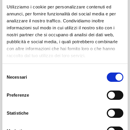
Utilizziamo i cookie per personalizzare contenuti ed
annunci, per fornire funzionalità dei social media e per
analizzare il nostro traffico. Condividiamo inoltre
informazioni sul modo in cui utilizzi il nostro sito con i
nostri partner che si occupano di analisi dei dati web,
pubblicità e social media, i quali potrebbero combinarle
con altre informazioni che hai fornito loro o che hanno
Leggi il necrologio qui:
raccolto dal tuo utilizzo dei loro servizi.
https://www.onoranzefunebrisof.it/memorials/celso-
Selezione
renato-bonini/
Necessari
del
consenso
Postalesio
SOF Società Onoranze Funebri
Necrologi
Preferenze
Statistiche