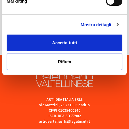
Marketing
Sondrio
Mostra dettagli
SOF Società Onoranze Funebri
Accetta tutti
Rifiuta
ART'IDEA ITALIA SRLS
Via Mazzini, 23 23100 Sondrio
CF/PI 01035400140
ISCR. REA SO 77902
artideaitaliasrls@legalmail.it