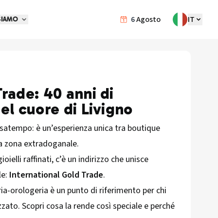
6
Agosto
IT
SIAMO
rade: 40 anni di
el cuore di Livigno
ssatempo: è un’esperienza unica tra boutique
lla zona extradoganale.
ioielli raffinati, c’è un indirizzo che unisce
le:
International Gold Trade
.
ria-orologeria è un punto di riferimento per chi
zato. Scopri cosa la rende così speciale e perché