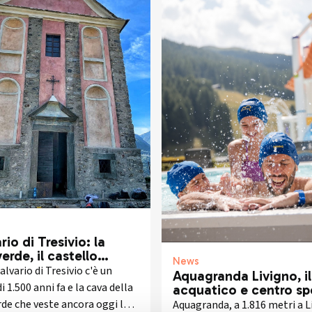
rio di Tresivio: la
verde, il castello
News
rso e lo scavo che
alvario di Tresivio c'è un
Aquagranda Livigno, i
crivendo la storia
i 1.500 anni fa e la cava della
acquatico e centro sp
più alto d'Europa
rde che veste ancora oggi la
Aquagranda, a 1.816 metri a L