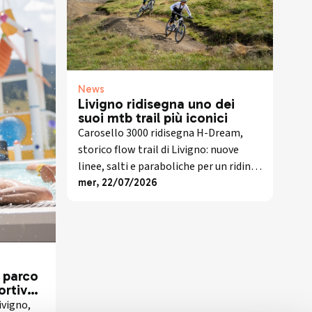
News
Livigno ridisegna uno dei
suoi mtb trail più iconici
Carosello 3000 ridisegna H-Dream,
storico flow trail di Livigno: nuove
linee, salti e paraboliche per un riding
più moderno e accessibile.
mer, 22/07/2026
l parco
ortivo
ivigno,