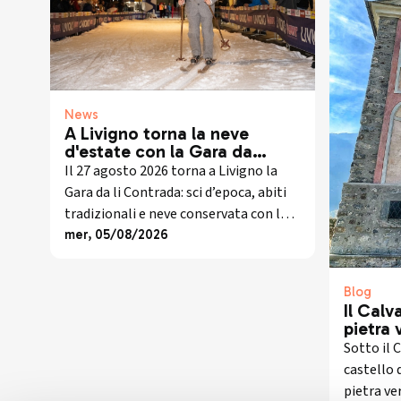
News
A Livigno torna la neve
d'estate con la Gara da
Contrada
Il 27 agosto 2026 torna a Livigno la
Gara da li Contrada: sci d’epoca, abiti
tradizionali e neve conservata con lo
snowfarming nel cuore dell’estate.
mer, 05/08/2026
Blog
Il Calva
pietra 
scompa
Sotto il C
sta ris
castello d
pietra ve