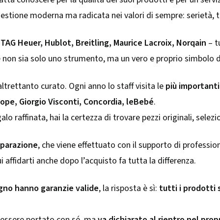
 gestione moderna ma radicata nei valori di sempre: serietà, t
–
TAG Heuer, Hublot, Breitling, Maurice Lacroix, Norqain
– t
non sia solo uno strumento, ma un vero e proprio simbolo di s
altrettanto curato. Ogni anno lo staff visita le
più importanti
ope, Giorgio Visconti, Concordia, leBebé
.
lo raffinata, hai la certezza di trovare pezzi originali, selez
riparazione
, che viene effettuato con il supporto di profession
i affidarti anche dopo l’acquisto fa tutta la differenza.
vigno hanno garanzie valide
, la risposta è sì:
tutti i prodotti
 essere portato con sé, ma
va dichiarato al rientro nel prop