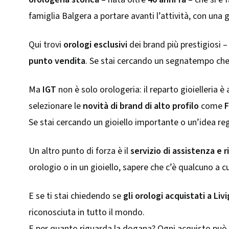
famiglia Balgera a portare avanti l’attività, con una
Qui trovi
orologi esclusivi
dei brand più prestigiosi 
punto vendita
. Se stai cercando un segnatempo che 
Ma
IGT
non è solo orologeria: il reparto gioielleria è 
selezionare le
novità di brand di alto profilo
come
F
Se stai cercando un gioiello importante o un’idea rega
Un altro punto di forza è il
servizio di assistenza e 
orologio o in un gioiello, sapere che c’è qualcuno a cu
E se ti stai chiedendo se
gli orologi acquistati a Li
riconosciuta in tutto il mondo.
E per quanto riguarda la dogana? Ogni acquisto può