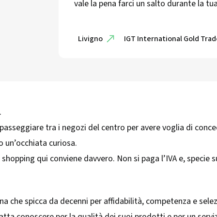
vale la pena farci un salto durante la tua
Livigno
IGT International Gold Tra
.
a passeggiare tra i negozi del centro per avere voglia di conc
o un’occhiata curiosa.
e shopping qui conviene davvero. Non si paga l’IVA e, specie su
una che spicca da decenni per affidabilità, competenza e sele
fatta conoscere per la qualità dei suoi prodotti e per un ser