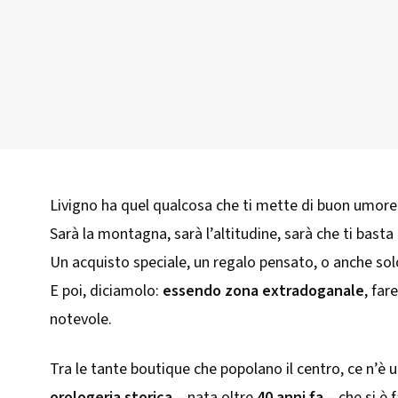
Livigno ha quel qualcosa che ti mette di buon umore
Sarà la montagna, sarà l’altitudine, sarà che ti bast
Un acquisto speciale, un regalo pensato, o anche sol
E poi, diciamolo:
essendo zona extradoganale
, far
notevole.
Tra le tante boutique che popolano il centro, ce n’è 
orologeria storica
– nata oltre
40 anni fa
– che si è 