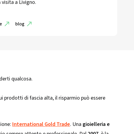
 visita a Livigno.
de
blog
ederti qualcosa.
i prodotti di fascia alta, il risparmio può essere
zione:
International Gold Trade
. Una
gioielleria e
vizio sempre attento e professionale. Dal
2007
, è la