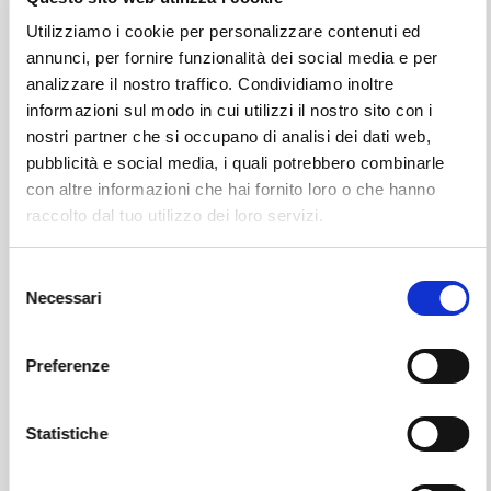
Utilizziamo i cookie per personalizzare contenuti ed
annunci, per fornire funzionalità dei social media e per
analizzare il nostro traffico. Condividiamo inoltre
informazioni sul modo in cui utilizzi il nostro sito con i
nostri partner che si occupano di analisi dei dati web,
pubblicità e social media, i quali potrebbero combinarle
con altre informazioni che hai fornito loro o che hanno
Leggi il necrologio qui:
raccolto dal tuo utilizzo dei loro servizi.
https://www.onoranzefunebrisof.it/memorials/giulio-
Selezione
bagiotti/
Necessari
del
consenso
Castione Andevenno
SOF Società Onoranze Funebri
Necrologi
Preferenze
Statistiche