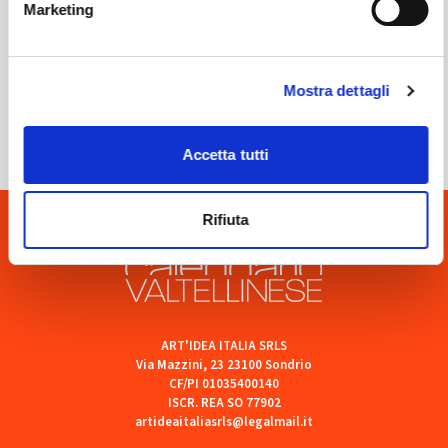
Marketing
Sondrio
Mostra dettagli
SOF Società Onoranze Funebri
Accetta tutti
Rifiuta
ART'IDEA ITALIA SRLS
Via Mazzini, 23 23100 Sondrio
CF/PI 01035400140
ISCR. REA SO 77902
artideaitaliasrls@legalmail.it