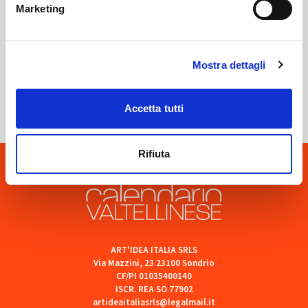
Marketing
Mostra dettagli
Sondrio
SOF Società Onoranze Funebri
Accetta tutti
Rifiuta
ART'IDEA ITALIA SRLS
Via Mazzini, 23 23100 Sondrio
CF/PI 01035400140
ISCR. REA SO 77902
artideaitaliasrls@legalmail.it