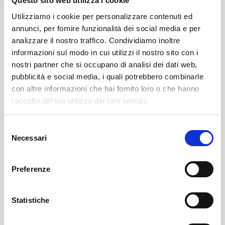
Questo sito web utilizza i cookie
Utilizziamo i cookie per personalizzare contenuti ed
annunci, per fornire funzionalità dei social media e per
analizzare il nostro traffico. Condividiamo inoltre
informazioni sul modo in cui utilizzi il nostro sito con i
nostri partner che si occupano di analisi dei dati web,
pubblicità e social media, i quali potrebbero combinarle
con altre informazioni che hai fornito loro o che hanno
raccolto dal tuo utilizzo dei loro servizi.
Leggi il necrologio qui:
Selezione
https://www.onoranzefunebrisof.it/memorials/jolanda-
Necessari
del
fanconi-ved-sprengher/
consenso
Preferenze
Sondrio
SOF Società Onoranze Funebri
Necrologi
Statistiche