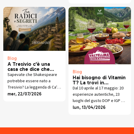
Santa Casa. Storia e scavi
recenti.
Blog
A Tresivio c'è una
casa che dice che
Blog
Shakespeare non era
Sapevate che Shakespeare
Hai bisogno di Vitamin
inglese
potrebbe essere nato a
T? La trovi in
Tresivio? La leggenda di Ca'
Valtellina (fino al 17
Dal 10 aprile al 17 maggio: 20
maggio)
d'Otello, tra il cognome
mer, 22/07/2026
esperienze autentiche, 23
Crollalanza e il libro di Giorgio
luoghi del gusto DOP e IGP e
Gianoncelli.
una web-app gratuita per
lun, 13/04/2026
scoprire la Valtellina come
non l'hai mai vista.