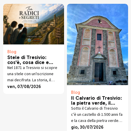
Blog
Stele di Tresivio:
cos'è, cosa dice e
perché è così
Nel 1871 a Tresivio si scopre
importante
una stele con un'iscrizione
mai decifrata. La storia, il
mistero e dove vederla nel
ven, 07/08/2026
terzo episodio di Tra Radici e
Blog
Il Calvario di Tresivio:
Segreti.
la pietra verde, il
castello scomparso e
Sotto il Calvario di Tresivio
lo scavo che sta
c'è un castello di 1.500 anni fa
riscrivendo la storia
e la cava della pietra verde
che veste ancora oggi la
gio, 30/07/2026