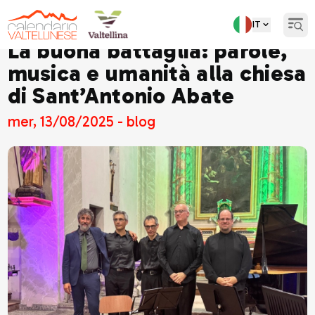
IT
Open
La buona battaglia: parole,
musica e umanità alla chiesa
di Sant’Antonio Abate
mer, 13/08/2025 - blog