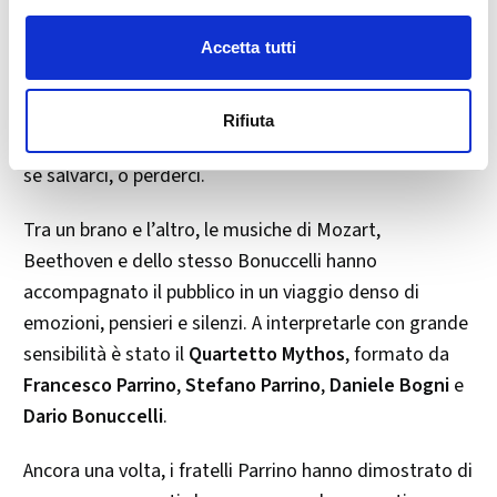
fotografata dalla Voyager 1 nel 1990. Un “pallido
Accetta tutti
puntino blu” da cui ci affanniamo a conquistare,
distruggere, possedere. Ma lì, in quell'infinitesimo
granello sospeso nel vuoto, c’è tutto ciò che siamo e
Rifiuta
tutto ciò che possiamo diventare. Sta a noi decidere
se salvarci, o perderci.
Tra un brano e l’altro, le musiche di Mozart,
Beethoven e dello stesso Bonuccelli hanno
accompagnato il pubblico in un viaggio denso di
emozioni, pensieri e silenzi. A interpretarle con grande
sensibilità è stato il
Quartetto Mythos
, formato da
Francesco Parrino
,
Stefano Parrino
,
Daniele Bogni
e
Dario Bonuccelli
.
Ancora una volta, i fratelli Parrino hanno dimostrato di