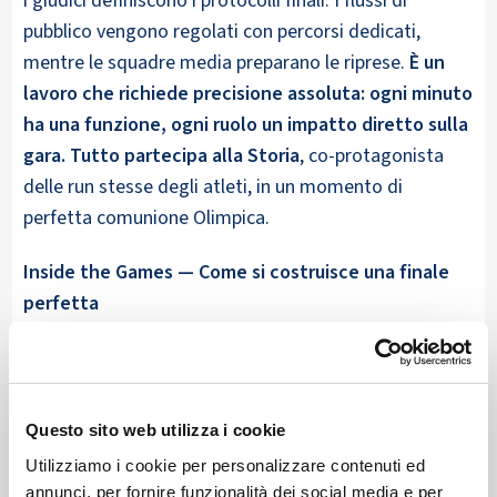
i giudici definiscono i protocolli finali. I flussi di
pubblico vengono regolati con percorsi dedicati,
mentre le squadre media preparano le riprese.
È un
lavoro che richiede precisione assoluta: ogni minuto
ha una funzione, ogni ruolo un impatto diretto sulla
gara. Tutto partecipa alla Storia
, co-protagonista
delle run stesse degli atleti, in un momento di
perfetta comunione Olimpica.
Inside the Games — Come si costruisce una finale
perfetta
Una finale nasce da un equilibrio tra neve, velocità e
visibilità. I tecnici regolano la compattezza della pista,
i giudici definiscono i criteri di valutazione, gli atleti
Questo sito web utilizza i cookie
provano le ultime linee. Le telecamere vengono
Utilizziamo i cookie per personalizzare contenuti ed
posizionate per catturare ogni gesto, mentre i sensori
annunci, per fornire funzionalità dei social media e per