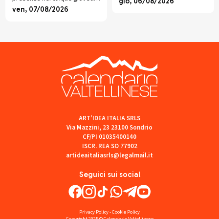
torneo di pallavolo, cucina
gio, 06/08/2026
di luglio tra musica, visite
ven, 07/08/2026
valtellinese, giochi e musica
guidate, trekking, mercatini e
dal vivo.
piano libero.
ART'IDEA ITALIA SRLS
Via Mazzini, 23 23100 Sondrio
CF/PI 01035400140
ISCR. REA SO 77902
artideaitaliasrls@legalmail.it
Seguici sui social
Privacy Policy
-
Cookie Policy
Copyright 2025 © Calendario Valtellinese