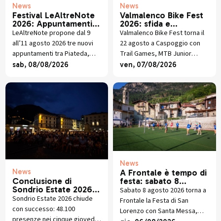
News
News
Festival LeAltreNote
Valmalenco Bike Fest
2026: Appuntamenti 9
2026: sfida e
- 11 agosto
divertimento in MTB
LeAltreNote propone dal 9
Valmalenco Bike Fest torna il
all’11 agosto 2026 tre nuovi
22 agosto a Caspoggio con
appuntamenti tra Piateda,
Trail Games, MTB Junior
Bormio e Lanzada, dalla
Race, street food alpino,
sab, 08/08/2026
ven, 07/08/2026
musica napoletana al
premiazioni e musica dal vivo.
quartetto di sassofoni fino
all’omaggio a San Francesco
d’Assisi.
News
News
A Frontale è tempo di
festa: sabato 8
Conclusione di
agosto torna la
Sondrio Estate 2026:
Sabato 8 agosto 2026 torna a
tradizionale festa
Grandi esibizioni e
Sondrio Estate 2026 chiude
Frontale la Festa di San
patronale di San
presenze in crescita
con successo: 48.100
Lorenzo con Santa Messa,
Lorenzo
presenze nei cinque giovedì