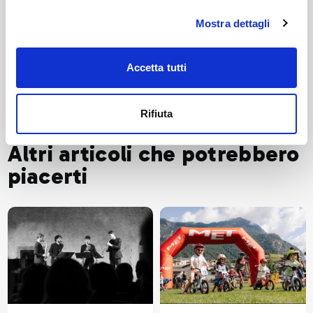
Mostra dettagli
Livigno
Livigno Next
news
Accetta tutti
Rifiuta
Altri articoli che potrebbero
piacerti