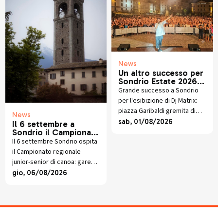
News
Un altro successo per
Sondrio Estate 2026:
entusiasmo alle stelle
Grande successo a Sondrio
per Dj Matrix
per l'esibizione di Dj Matrix:
piazza Garibaldi gremita di
News
giovani per la sesta serata di
sab, 01/08/2026
Il 6 settembre a
Sondrio Estate 2026.
Sondrio il Campionato
Regionale di Canoa
Il 6 settembre Sondrio ospita
il Campionato regionale
junior-senior di canoa: gare
sprint sull'Adda davanti al
gio, 06/08/2026
Parco Bartesaghi con atleti di
tutte le categorie.