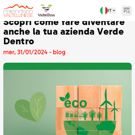
IT
Open
Scopri come fare diventare
anche la tua azienda Verde
Dentro
mer, 31/01/2024 - blog