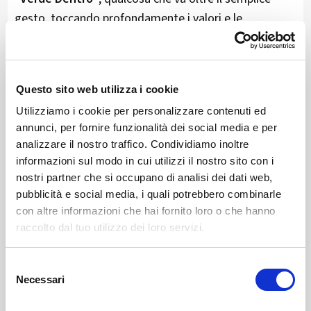
gesto, toccando profondamente i valori e le
responsabilità di ciascuno di noi nei confronti del
nostro mondo.
Più di
30 aziende valtellinesi
hanno deciso di
Questo sito web utilizza i cookie
compiere un passo verso la salvezza del pianeta.
Utilizziamo i cookie per personalizzare contenuti ed
annunci, per fornire funzionalità dei social media e per
Perché consumare energia rinnovabile è verde, ma
analizzare il nostro traffico. Condividiamo inoltre
informazioni sul modo in cui utilizzi il nostro sito con i
avere l’identikit dell’energia consumata è verde
nostri partner che si occupano di analisi dei dati web,
dentro.
pubblicità e social media, i quali potrebbero combinarle
con altre informazioni che hai fornito loro o che hanno
Perché consumare meno è verde, ma utilizzare
raccolto dal tuo utilizzo dei loro servizi.
impianti efficienti è verde dentro.
Selezione
Perché guidare mezzi ibridi è verde, ma viaggiare su
Necessari
del
veicoli elettrici è verde dentro.
consenso