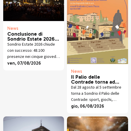
News
Conclusione di
Sondrio Estate 2026:
Grandi esibizioni e
Sondrio Estate 2026 chiude
presenze in crescita
con successo: 48.100
presenze nei cinque giovedì
di luglio tra musica, visite
ven, 07/08/2026
guidate, trekking, mercatini e
News
piano libero.
Il Palio delle
Contrade torna ad
animare Sondrio
Dal 28 agosto al 5 settembre
torna a Sondrio il Palio delle
Contrade: sport, giochi,
socialità e sfide in Piazza
gio, 06/08/2026
Garibaldi per la 64esima
edizione.