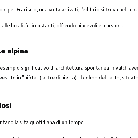
i per Fraciscio; una volta arrivati, l'edificio si trova nel cen
alle località circostanti, offrendo piacevoli escursioni.​
le alpina
 esempio significativo di architettura spontanea in Valchiave
vestito in "piòte" (lastre di pietra). Il colmo del tetto, situa
iosi
ontano la vita quotidiana di un tempo