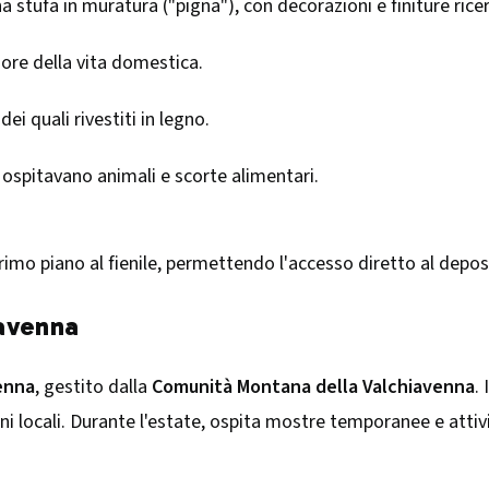
una stufa in muratura ("pigna"), con decorazioni e finiture rice
uore della vita domestica.
ei quali rivestiti in legno.
 ospitavano animali e scorte alimentari.​
 primo piano al fienile, permettendo l'accesso diretto al deposi
iavenna
enna
, gestito dalla
Comunità Montana della Valchiavenna
.
ni locali. Durante l'estate, ospita mostre temporanee e attivit