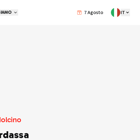
7
Agosto
IT
SIAMO
olcino
rdassa