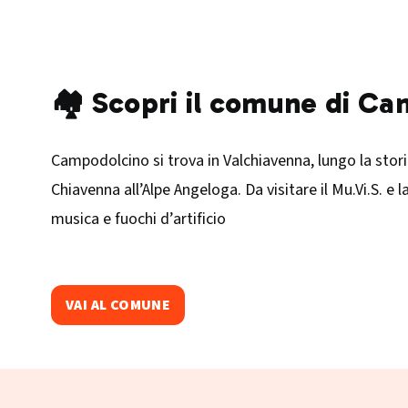
🏘️ Scopri il comune di C
Campodolcino si trova in Valchiavenna, lungo la storic
Chiavenna all’Alpe Angeloga. Da visitare il Mu.Vi.S. e 
musica e fuochi d’artificio
VAI AL COMUNE