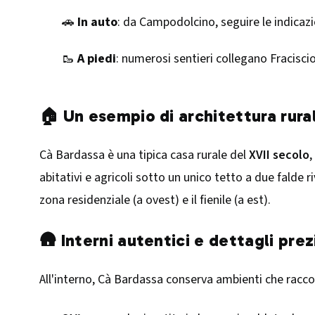
🚗
In auto
: da Campodolcino, seguire le indicazion
🥾
A piedi
: numerosi sentieri collegano Fraciscio 
🏠 Un esempio di architettura rura
Cà Bardassa è una tipica casa rurale del
XVII secolo
,
abitativi e agricoli sotto un unico tetto a due falde ri
zona residenziale (a ovest) e il fienile (a est).​
🛖 Interni autentici e dettagli prez
All'interno, Cà Bardassa conserva ambienti che racc