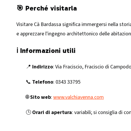
🎯 Perché visitarla
Visitare Cà Bardassa significa immergersi nella stori
e apprezzare l'ingegno architettonico delle abitazioni
ℹ️ Informazioni utili
📍
Indirizzo
: Via Fraciscio, Fraciscio di Campod
📞
Telefono
: 0343 33795
🌐
Sito web
:
www.valchiavenna.com
🕒
Orari di apertura
: variabili; si consiglia di