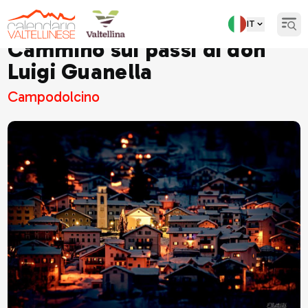
IT
Open
Cammino sui passi di don
Luigi Guanella
Campodolcino