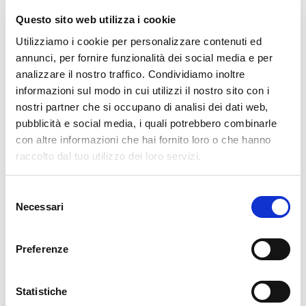
Pianello del Lario, frazione Camlago
Questo sito web utilizza i cookie
Lora, Casa “Santa Maria della Provvidenza”
Utilizziamo i cookie per personalizzare contenuti ed
annunci, per fornire funzionalità dei social media e per
🗺️ Come arrivare
analizzare il nostro traffico. Condividiamo inoltre
informazioni sul modo in cui utilizzi il nostro sito con i
In auto
: da Milano, seguire la SS36 fino a Colico,
nostri partner che si occupano di analisi dei dati web,
poi la SS37 fino a Chiavenna
pubblicità e social media, i quali potrebbero combinarle
con altre informazioni che hai fornito loro o che hanno
In treno
: linea Milano–Lecco–Colico–Chiavenna​
raccolto dal tuo utilizzo dei loro servizi.
Selezione
Necessari
del
consenso
Preferenze
🏘️ Scopri il comune di
Campodolcino
Statistiche