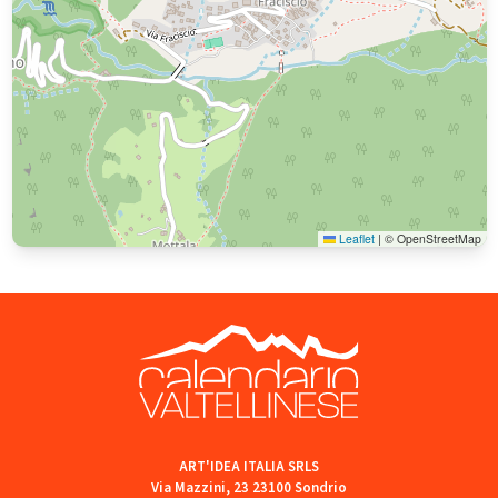
Leaflet
|
© OpenStreetMap
ART'IDEA ITALIA SRLS
Via Mazzini, 23 23100 Sondrio