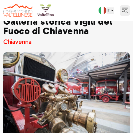
IT
Open
Galleria storica Vigili del
Fuoco di Chiavenna
Chiavenna