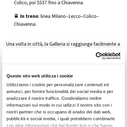
Colico, poi SS37 fino a Chiavenna.
🚆
In treno
: linea Milano–Lecco–Colico–
Chiavenna.
Una volta in città, la Galleria si raggiunge facilmente a
piedi dal centro.
🎯 Perché andarci
Questo sito web utilizza i cookie
Perché è un luogo che emoziona, che racconta vite e
Utilizziamo i cookie per personalizzare contenuti ed
vocazioni. Un piccolo grande museo nato dal cuore,
annunci, per fornire funzionalità dei social media e per
dove passato e presente si incontrano grazie alla
analizzare il nostro traffico. Condividiamo inoltre
informazioni sul modo in cui utilizzi il nostro sito con i
passione di chi non ha mai smesso di credere nel
nostri partner che si occupano di analisi dei dati web,
valore del servizio e della memoria.
pubblicità e social media, i quali potrebbero combinarle
con altre informazioni che hai fornito loro o che hanno