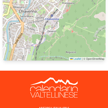
Leaflet
|
© OpenStreetMap