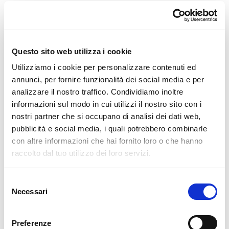
esperienze da non perdere a
Chiavenna
Chiavenna è celebre per i suoi
crotti
, grotte naturali
Questo sito web utilizza i cookie
ventilate da correnti d'aria fresca chiamate "sorél",
Utilizziamo i cookie per personalizzare contenuti ed
perfette per la conservazione dei cibi e per la
annunci, per fornire funzionalità dei social media e per
analizzare il nostro traffico. Condividiamo inoltre
convivialità. Qui è possibile degustare una cucina
informazioni sul modo in cui utilizzi il nostro sito con i
robusta e genuina che racconta la tradizione alpina.
nostri partner che si occupano di analisi dei dati web,
pubblicità e social media, i quali potrebbero combinarle
Brisaola della Valchiavenna
: salume stagionato
con altre informazioni che hai fornito loro o che hanno
naturalmente nei crotti.
raccolto dal tuo utilizzo dei loro servizi.
Violino di capra
: carne salata e stagionata di
Selezione
coscia di capra, tagliata sottilmente come si
Necessari
del
suona un violino.
consenso
Preferenze
Formaggi d'alpeggio
: caprini e vaccini prodotti