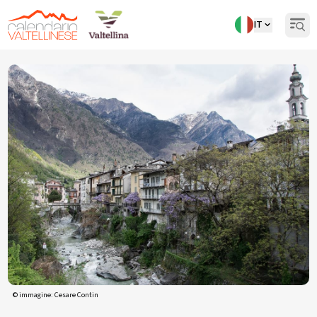
IT
Open
Torna indietro
© immagine: Cesare Contin