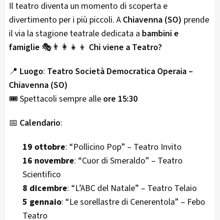
Il teatro diventa un momento di scoperta e
divertimento per i più piccoli. A
Chiavenna (SO)
prende
il via la stagione teatrale dedicata a
bambini e
famiglie
🎭👨‍👩‍👧‍👦
Chi viene a Teatro?
📍
Luogo
:
Teatro Società Democratica Operaia –
Chiavenna (SO)
🎟️ Spettacoli sempre alle
ore 15:30
📅
Calendario
:
19 ottobre
: “Pollicino Pop” – Teatro Invito
16 novembre
: “Cuor di Smeraldo” – Teatro
Scientifico
8 dicembre
: “L’ABC del Natale” – Teatro Telaio
5 gennaio
: “Le sorellastre di Cenerentola” – Febo
Teatro