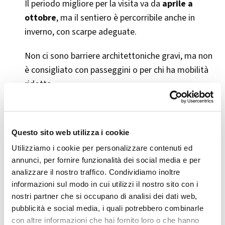
Il periodo migliore per la visita va da
aprile a
ottobre
, ma il sentiero è percorribile anche in
inverno, con scarpe adeguate.
Non ci sono barriere architettoniche gravi, ma non
è consigliato con passeggini o per chi ha mobilità
ridotta.
🎯 Perché visitarlo
Questo sito web utilizza i cookie
Utilizziamo i cookie per personalizzare contenuti ed
Il Parco delle Marmitte dei Giganti è un’opportunità
annunci, per fornire funzionalità dei social media e per
per fare una camminata immersi nella natura, a due
analizzare il nostro traffico. Condividiamo inoltre
passi da Chiavenna, scoprendo fenomeni geologici
informazioni sul modo in cui utilizzi il nostro sito con i
unici e tracce storiche antiche. È adatto a tutti,
nostri partner che si occupano di analisi dei dati web,
gratuito e facilmente accessibile.
pubblicità e social media, i quali potrebbero combinarle
con altre informazioni che hai fornito loro o che hanno