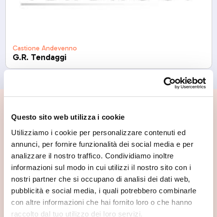
Castione Andevenno
G.R. Tendaggi
📍 Cosa vedere nei dintorni
Questo sito web utilizza i cookie
Utilizziamo i cookie per personalizzare contenuti ed
Se vuoi scoprire di più su questa zona, qui trovi altri
annunci, per fornire funzionalità dei social media e per
spunti utili.
analizzare il nostro traffico. Condividiamo inoltre
informazioni sul modo in cui utilizzi il nostro sito con i
nostri partner che si occupano di analisi dei dati web,
pubblicità e social media, i quali potrebbero combinarle
con altre informazioni che hai fornito loro o che hanno
raccolto dal tuo utilizzo dei loro servizi.