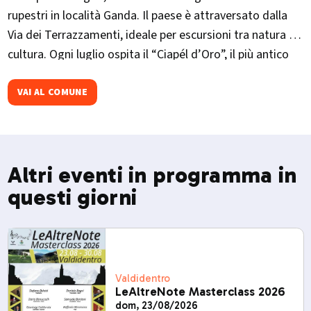
rupestri in località Ganda. Il paese è attraversato dalla
Via dei Terrazzamenti, ideale per escursioni tra natura e
cultura. Ogni luglio ospita il “Ciapél d’Oro”, il più antico
concorso enologico valtellinese, che celebra i vini locali
con degustazioni, musica e trekking tra i vigneti.
VAI AL COMUNE
Altri eventi in programma in
questi giorni
Valdidentro
LeAltreNote Masterclass 2026
dom, 23/08/2026