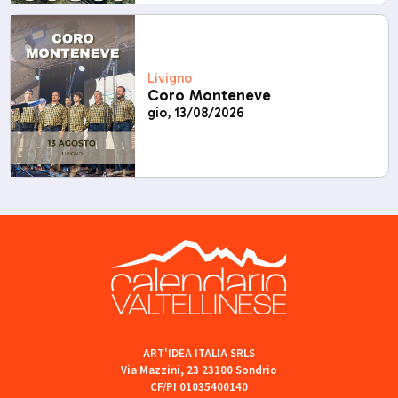
Livigno
Coro Monteneve
gio, 13/08/2026
ART'IDEA ITALIA SRLS
Via Mazzini, 23 23100 Sondrio
CF/PI 01035400140