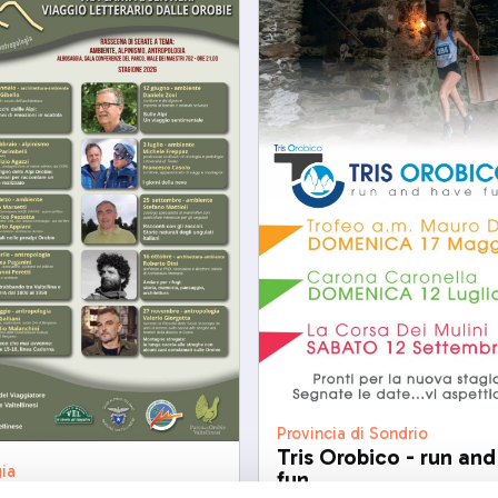
Provincia di Sondrio
Tris Orobico - run an
ia
fun
ta e sentieri Viaggio