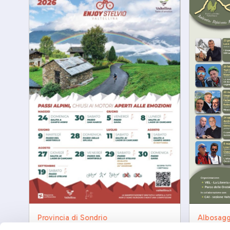
Provincia di Sondrio
Albosagg
Enjoy Stelvio Valtellina 2026
Tra car