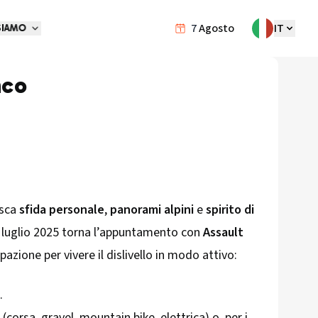
7
Agosto
IT
SIAMO
nco
isca
sfida personale
,
panorami alpini
e
spirito di
5 luglio 2025 torna l’appuntamento con
Assault
pazione per vivere il dislivello in modo attivo:
.
 (corsa, gravel, mountain bike, elettrica) o, per i