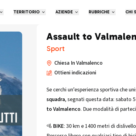
TERRITORIO
AZIENDE
RUBRICHE
CHI 
Assault to Valmale
Sport
Chiesa In Valmalenco
Ottieni indicazioni
Se cerchi un’esperienza sportiva che un
squadra
, segnati questa data: sabato 
to Valmalenco
. Due modalità di parteci
🚵
BIKE
: 30 km e 1400 metri di dislivello
Percorso libero con qualsiasi tipo di bici