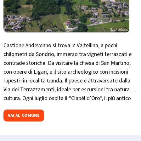
Castione Andevenno si trova in Valtellina, a pochi
chilometri da Sondrio, immerso tra vigneti terrazzati e
contrade storiche. Da visitare la chiesa di San Martino,
con opere di Ligari, e il sito archeologico con incisioni
rupestri in località Ganda. Il paese è attraversato dalla
Via dei Terrazzamenti, ideale per escursioni tra natura e
cultura. Ogni luglio ospita il “Ciapél d’Oro”, il più antico
concorso enologico valtellinese, che celebra i vini locali
con degustazioni, musica e trekking tra i vigneti.
VAI AL COMUNE