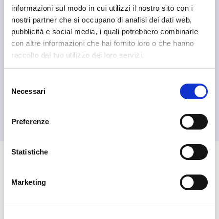
informazioni sul modo in cui utilizzi il nostro sito con i
nostri partner che si occupano di analisi dei dati web,
pubblicità e social media, i quali potrebbero combinarle
con altre informazioni che hai fornito loro o che hanno
raccolto dal tuo utilizzo dei loro servizi.
Selezione
Necessari
del
Madesimo
consenso
Consorzio Turistico Madesimo
Preferenze
Statistiche
🏘️ Scopri il comune di
Madesimo
Marketing