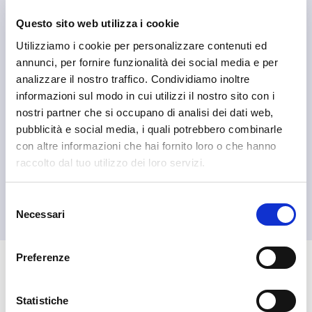
Questo sito web utilizza i cookie
Utilizziamo i cookie per personalizzare contenuti ed
annunci, per fornire funzionalità dei social media e per
analizzare il nostro traffico. Condividiamo inoltre
informazioni sul modo in cui utilizzi il nostro sito con i
nostri partner che si occupano di analisi dei dati web,
pubblicità e social media, i quali potrebbero combinarle
con altre informazioni che hai fornito loro o che hanno
raccolto dal tuo utilizzo dei loro servizi.
Albaredo per San Marco
Albaredo Promotion APS
Selezione
Necessari
del
consenso
Preferenze
🏘️ Scopri il comune di
Albaredo per San Marco
Statistiche