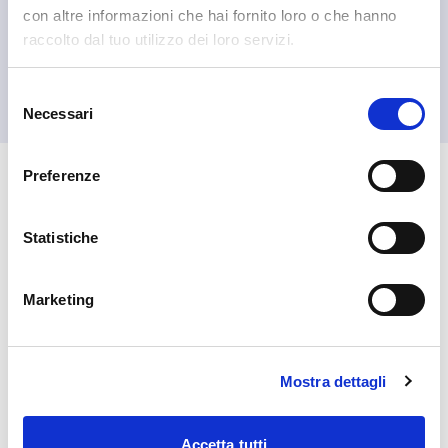
con altre informazioni che hai fornito loro o che hanno
raccolto dal tuo utilizzo dei loro servizi.
Madesimo
Consorzio Turistico Madesimo
Selezione
Necessari
del
consenso
Preferenze
🏘️ Scopri il comune di
Madesimo
Statistiche
Marketing
Mostra dettagli
Accetta tutti