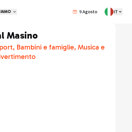
9
Agosto
IT
SIAMO
Val Masino
ort, Bambini e famiglie, Musica e
Divertimento