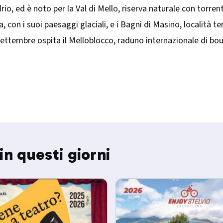
io, ed è noto per la Val di Mello, riserva naturale con torren
, con i suoi paesaggi glaciali, e i Bagni di Masino, località 
ettembre ospita il Melloblocco, raduno internazionale di bou
in questi giorni