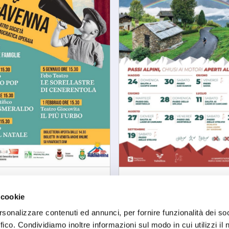
Provincia di Sondrio
na
Enjoy Stelvio Valtelli
ene a Teatro
 cookie
gio, 27/08/2026
12/2026
rsonalizzare contenuti ed annunci, per fornire funzionalità dei so
ffico. Condividiamo inoltre informazioni sul modo in cui utilizzi il 