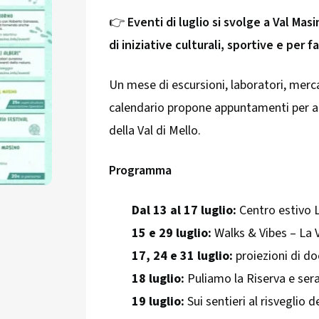
👉
Eventi di luglio si svolge a Val Mas
di iniziative culturali, sportive e per f
Un mese di escursioni, laboratori, mercat
calendario propone appuntamenti per adu
della Val di Mello.
Programma
Dal 13 al 17 luglio:
Centro estivo 
15 e 29 luglio:
Walks & Vibes – La 
17, 24 e 31 luglio:
proiezioni di do
18 luglio:
Puliamo la Riserva e ser
19 luglio:
Sui sentieri al risveglio d