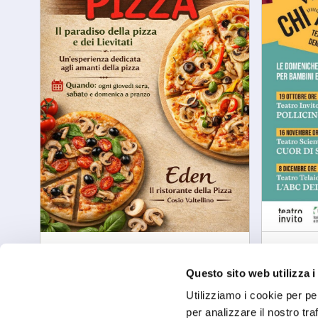
Cosio Valtellino
Chiaven
A passi di Pizza
Chi vi
Questo sito web utilizza i
gio, 13/08/2026
mar, 08/
Utilizziamo i cookie per pe
per analizzare il nostro tra