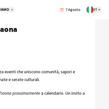
7
Agosto
IT
SIAMO
raona
zza eventi che uniscono comunità, sapori e
nate e serate culturali.
 Traona prossimamente
a calendario. Un invito a