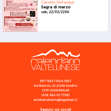
Castello Dell'acqua
Sagra di marzo
sab, 22/03/2206
ART'IDEA ITALIA SRLS
Via Mazzini, 23 23100 Sondrio
CF/PI 01035400140
ISCR. REA SO 77902
artideaitaliasrls@legalmail.it
Seguici sui social