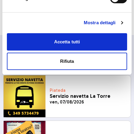
Cech, festa tradizionale con prodotti locali.
VAI AL COMUNE
Mostra dettagli
Accetta tutti
Altri eventi in programma in
questi giorni
Rifiuta
Piateda
Servizio navetta La Torre
ven, 07/08/2026