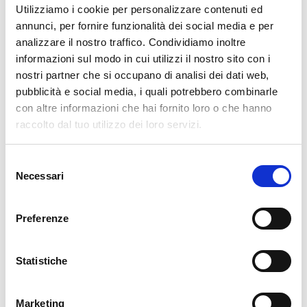
Utilizziamo i cookie per personalizzare contenuti ed
annunci, per fornire funzionalità dei social media e per
analizzare il nostro traffico. Condividiamo inoltre
informazioni sul modo in cui utilizzi il nostro sito con i
nostri partner che si occupano di analisi dei dati web,
pubblicità e social media, i quali potrebbero combinarle
con altre informazioni che hai fornito loro o che hanno
raccolto dal tuo utilizzo dei loro servizi.
Selezione
Necessari
del
Dazio si trova in Bassa Valtellina, sulla Costiera dei Cech,
consenso
in una conca tra la Colmen di Dazio e il Corno del Colino.
Preferenze
Da vedere la chiesa barocca di San Provino e i resti del
castelliere preistorico di Caslido. È punto di partenza per
Statistiche
escursioni alla Colmen di Dazio, con vista sulla Val Masino
e il fondovalle. Ogni ottobre ospita la Castagnata dei
Marketing