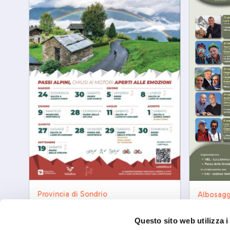
Provincia di Sondrio
Albosagg
Enjoy Stelvio Valtellina 2026
Tra car
Lettera
gio, 27/08/2026
Questo sito web utilizza i
ven, 25/