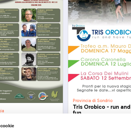
Provincia di Sondrio
Tris Orobico - run an
ia
fun
ta e sentieri Viaggio
sab, 12/09/2026
rio dalle Orobie
 cookie
09/2026