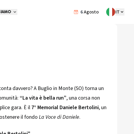
6
Agosto
IT
SIAMO
 conta davvero? A Buglio in Monte (SO) torna un
comunità:
“La vita è bella run”
, una corsa non
lice gara. È il
7° Memorial Daniele Bertolini
, un
ostenere il fondo
La Voce di Daniele
.
ele Bertolini"