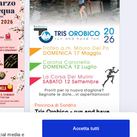
Provincia di Sondrio
Tris Orobico - run and have
fun
sab, 12/09/2026
Accetta tutti
cial media e