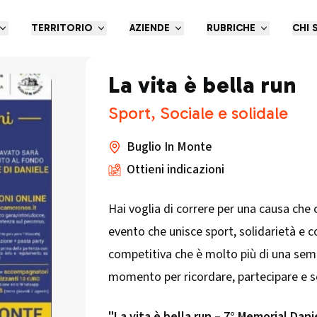
TERRITORIO
AZIENDE
RUBRICHE
CHI 
La vita è bella run
Sport, Sociale e solidale
Buglio In Monte
Ottieni indicazioni
Hai voglia di correre per una causa che
evento che unisce sport, solidarietà e 
competitiva che è molto più di una semp
momento per ricordare, partecipare e s
"La vita è bella run – 7° Memorial Dani