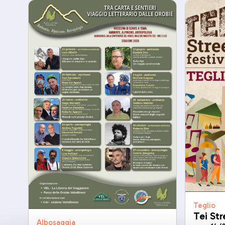
Teglio
Tei Str
Albosaggia