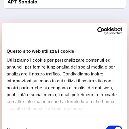
APT Sondalo
📍 Cosa vedere nei dintorni
Se vuoi scoprire di più su questa zona, qui trovi altri
Questo sito web utilizza i cookie
spunti utili.
Utilizziamo i cookie per personalizzare contenuti ed
annunci, per fornire funzionalità dei social media e per
analizzare il nostro traffico. Condividiamo inoltre
informazioni sul modo in cui utilizzi il nostro sito con i
nostri partner che si occupano di analisi dei dati web,
pubblicità e social media, i quali potrebbero combinarle
con altre informazioni che hai fornito loro o che hanno
raccolto dal tuo utilizzo dei loro servizi.
Selezione