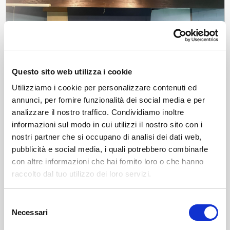
Questo sito web utilizza i cookie
Utilizziamo i cookie per personalizzare contenuti ed
annunci, per fornire funzionalità dei social media e per
analizzare il nostro traffico. Condividiamo inoltre
News
informazioni sul modo in cui utilizzi il nostro sito con i
Conclusa con successo a Sondalo la mostra
nostri partner che si occupano di analisi dei dati web,
“Sentirsi a casa”: arte, inclusione e cura al
pubblicità e social media, i quali potrebbero combinarle
centro della comunità
Dal 21 al 24 maggio 2025, la mostra “Sentirsi a casa” ha coinvolto
la comunità di Sondalo in un percorso artistico e sociale sul tema
con altre informazioni che hai fornito loro o che hanno
dell’inclusione e del benessere psicologico.
raccolto dal tuo utilizzo dei loro servizi.
gio, 05/06/2025
Selezione
Necessari
del
consenso